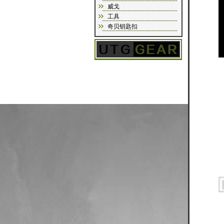
威戈
工具
奇贝钥匙扣