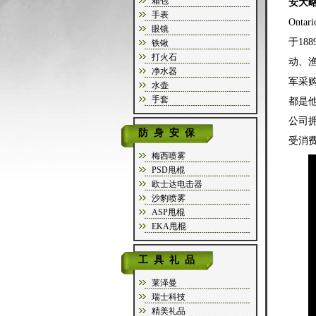
箱包
安大略
手表
Ont
眼镜
于1
铁锹
打火石
动、
净水器
军采购
水壶
手套
都是
公司
防身安保
受消
梅西喷雾
PSD甩棍
欧士达电击器
沙豹喷雾
ASP甩棍
EKA甩棍
工具礼品
莱泽曼
瑞士科技
精美礼品