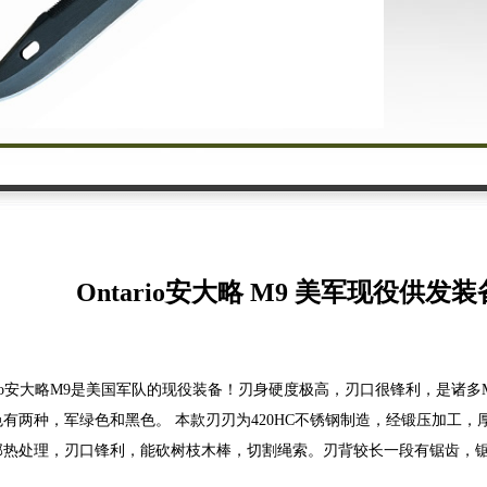
Ontario安大略 M9 美军现役供发
发布时间：2026-8-6
o
安大略M9是美国军队的现役装备！刃身硬度极高，刃口很锋利，是诸多M
色有两种，军绿色和黑色。 本款刃刃为420HC不锈钢制造，经锻压加工
部热处理，刃口锋利，能砍树枝木棒，切割绳索。刃背较长一段有锯齿，