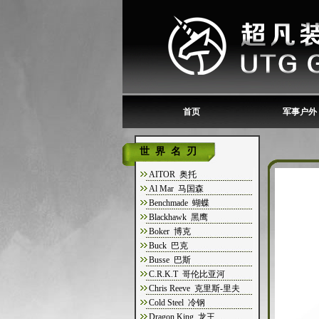
首页
军事户外
世界名刃
AITOR 奥托
Al Mar 马国森
Benchmade 蝴蝶
Blackhawk 黑鹰
Boker 博克
Buck 巴克
Busse 巴斯
C.R.K.T 哥伦比亚河
Chris Reeve 克里斯-里夫
Cold Steel 冷钢
Dragon King 龙王