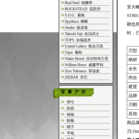
Real Steel 锐狮帝
安大
ROCKSTEAD 花田洋
S.O.G. 索格
ST
Spyderco 蜘蛛
鞘也
Strider 挺进者
时，
Takeshi Saji 佐治武士
TOPS 尖端战术
United Cutlery 联合刃具
刃型
Viper 毒蛇
Walter Brend 沃尔特布兰登
柄材
William Henry 威廉亨利
全长
Zero Tolerance 零误差
ZIEBAR 齐巴
闭合
硬度
军事户外
品牌
弹弓
刃鞘
吹箭
其他
链锯
鞋靴
商品属
哨子
刃,Ont
手电