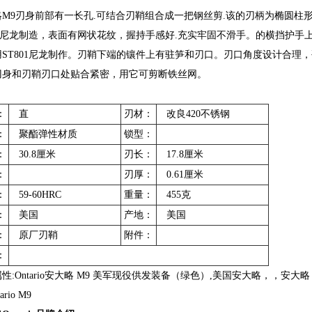
略M9刃身前部有一长孔.可结合刃鞘组合成一把钢丝剪.该的刃柄为椭圆柱形
801尼龙制造，表面有网状花纹，握持手感好.充实牢固不滑手。的横挡护
用ST801尼龙制作。刃鞘下端的镶件上有驻笋和刃口。刃口角度设计合理
刃身和刃鞘刃口处贴合紧密，用它可剪断铁丝网。
：
直
刃材：
改良420不锈钢
：
聚酯弹性材质
锁型：
：
30.8厘米
刃长：
17.8厘米
：
刃厚：
0.61厘米
：
59-60HRC
重量：
455克
：
美国
产地：
美国
：
原厂刃鞘
附件：
：
性:Ontario安大略 M9 美军现役供发装备（绿色）,美国安大略，，安
ario M9