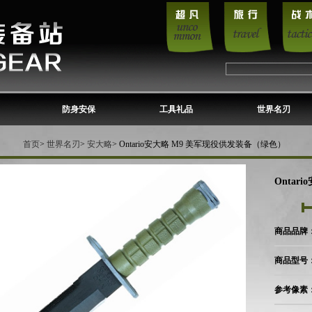
防身安保
工具礼品
世界名刃
首页
>
世界名刃
>
安大略
> Ontario安大略 M9 美军现役供发装备（绿色）
Onta
商品品牌：安
商品型号：O
参考像素