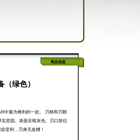
商品信息
装备（绿色）
9中最为锋利的一款。 刃柄和刃鞘
，厚实坚固。表面呈暗灰色。刃口部位
锯齿坚利，刃身无血槽！