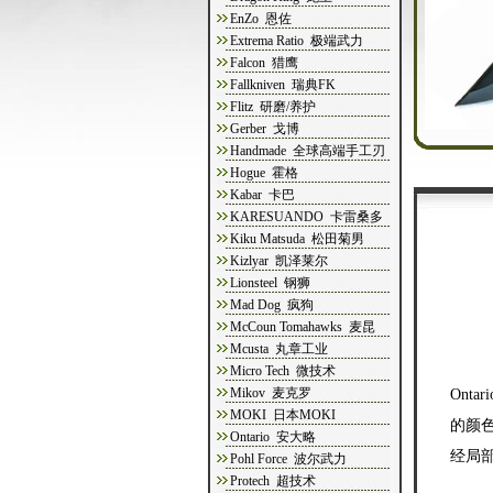
EnZo 恩佐
Extrema Ratio 极端武力
Falcon 猎鹰
Fallkniven 瑞典FK
Flitz 研磨/养护
Gerber 戈博
Handmade 全球高端手工刃
Hogue 霍格
Kabar 卡巴
KARESUANDO 卡雷桑多
Kiku Matsuda 松田菊男
Kizlyar 凯泽莱尔
Lionsteel 钢狮
Mad Dog 疯狗
McCoun Tomahawks 麦昆
Mcusta 丸章工业
Micro Tech 微技术
Mikov 麦克罗
Ontari
MOKI 日本MOKI
的颜
Ontario 安大略
经局
Pohl Force 波尔武力
Protech 超技术