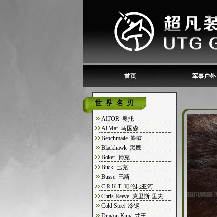
首页
军事户外
世界名刃
AITOR 奥托
Al Mar 马国森
Benchmade 蝴蝶
Blackhawk 黑鹰
Boker 博克
Buck 巴克
Busse 巴斯
C.R.K.T 哥伦比亚河
Chris Reeve 克里斯-里夫
Cold Steel 冷钢
Dragon King 龙王