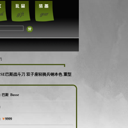
刀
SSE巴斯战斗刀 双子座轻骑兵钢本色 重型
巴斯 Busse
：
：
￥
9999