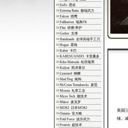
EnZo 恩佐
Extrema Ratio 极端武力
Falcon 猎鹰
Fallkniven 瑞典FK
Flitz 研磨/养护
Gerber 戈博
Handmade 全球高端手工刃
Hogue 霍格
Kabar 卡巴
KARESUANDO 卡雷桑多
Kiku Matsuda 松田菊男
Kizlyar 凯泽莱尔
Lionsteel 钢狮
Mad Dog 疯狗
McCoun Tomahawks 麦昆
Mcusta 丸章工业
Micro Tech 微技术
Mikov 麦克罗
MOKI 日本MOKI
美国
Ontario 安大略
锤。
Pohl Force 波尔武力
Protech 超技术