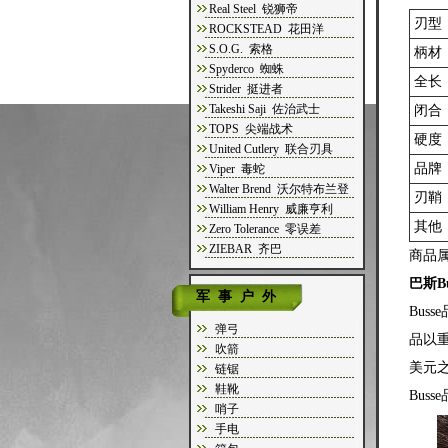
Real Steel 锐狮帝
刃型
ROCKSTEAD 花田洋
S.O.G. 索格
柄材
Spyderco 蜘蛛
全长
Strider 挺进者
Takeshi Saji 佐治武士
闭合
TOPS 尖端战术
硬度
United Cutlery 联合刃具
品牌
Viper 毒蛇
Walter Brend 沃尔特布兰登
刃鞘
William Henry 威廉亨利
其他
Zero Tolerance 零误差
ZIEBAR 齐巴
商品属
巴斯B
军事户外
Bus
弹弓
品以重
吹箭
美元
链锯
鞋靴
Bus
哨子
手电