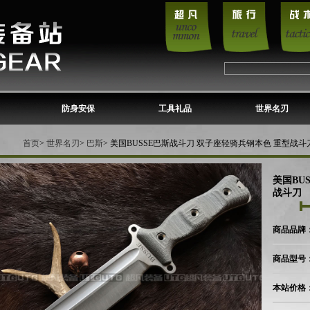
防身安保
工具礼品
世界名刃
首页
>
世界名刃
>
巴斯
> 美国BUSSE巴斯战斗刀 双子座轻骑兵钢本色 重型战斗
美国BU
战斗刀
商品品牌：
商品型号
本站价格