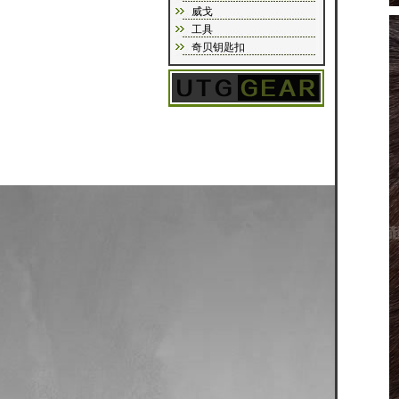
威戈
工具
奇贝钥匙扣