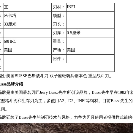
：
直
刃材：
INFI
：
米卡塔
锁型：
：
33厘米
刃长：
：
刃厚：
0.5厘米
：
60HRC
重量：
：
美国
产地：
美国
：
附件：
：
性:美国BUSSE巴斯战斗刀 双子座轻骑兵钢本色 重型战斗刀,,
usse品牌介绍
se品牌是由美国著名刃匠Jerry Busse先生所创设品牌，Busse先生早在1
型格斗刃和生存刃为主，多使用A2、D2、INFI等钢材。目前Busse先生的手
之间。
se品牌延续了Busse先生的制刃技术与风格，力争为刃具使用者提供样式