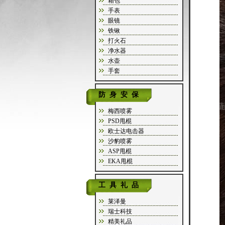
箱包
手表
眼镜
铁锹
打火石
净水器
水壶
手套
防身安保
梅西喷雾
PSD甩棍
欧士达电击器
沙豹喷雾
ASP甩棍
EKA甩棍
工具礼品
莱泽曼
瑞士科技
精美礼品