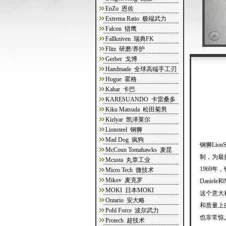
EnZo 恩佐
Extrema Ratio 极端武力
Falcon 猎鹰
Fallkniven 瑞典FK
Flitz 研磨/养护
Gerber 戈博
Handmade 全球高端手工刃
Hogue 霍格
Kabar 卡巴
KARESUANDO 卡雷桑多
Kiku Matsuda 松田菊男
Kizlyar 凯泽莱尔
Lionsteel 钢狮
Mad Dog 疯狗
钢狮Lio
McCoun Tomahawks 麦昆
制，为最
Mcusta 丸章工业
1969年，
Micro Tech 微技术
Mikov 麦克罗
Danie
MOKI 日本MOKI
这个意大
Ontario 安大略
和质量上
Pohl Force 波尔武力
也非常惊人
Protech 超技术