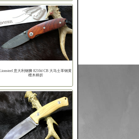
Lionsteel 意大利钢狮 8210d CB 大马士革钢黄
檀木柄折