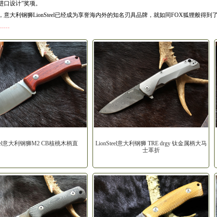
进口设计”奖项。
，意大利钢狮LionSteel已经成为享誉海内外的知名刃具品牌，就如同FOX狐狸般得
……
Steel意大利钢狮M2 CB核桃木柄直
LionSteel意大利钢狮 TRE drgy 钛金属柄大马
士革折