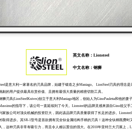
英文名称：
Lionsteel
中文名称：
钢狮
nSteel是意大利一家著名的刃具品牌，始建于锻造之乡Maniago。 LionSteel刃具
挑剔的用户提供最具欣赏价值、且拥有最强大质量的精密切割工具。
钢狮刃具(LionSteelKnives)创立于意大利Maniago地区，创始人为GinoPauletta和他的妻子
le和Massimo的指导下，该公司一直延续到了今天。Lionsteel的品牌灵感来源自Gin
利家族公司对顶尖机械的投资巨大，因此该品牌刃具质量获得了长足的进步。Lionste
的取得进步。其SR-1型号是首款拥有完全钛金属结构手柄的刃具！这种全钛柄既费时
，这种刃具非常有吸引力，而且令人难以置信的强大。在2010年亚特兰大刃展上，Lions