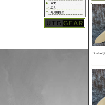
威戈
工具
奇贝钥匙扣
LionSt