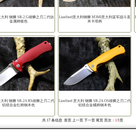
el 意大利 钢狮 SR-2 G雄狮之刃二代钛
LionSteel意大利钢狮 M3MI意大利蓝军战斗直
金属柄银色
米卡塔柄
el 意大利 钢狮 SR-2A RS雄狮之刃二代
LionSteel 意大利 钢狮 SR-2A OS雄狮之刃二代
铝镁合金红柄钢本色
铝镁合金橘柄钢本色
共
17
条信息 首页 上一页 下一页 尾页 页次：
1
/1
页