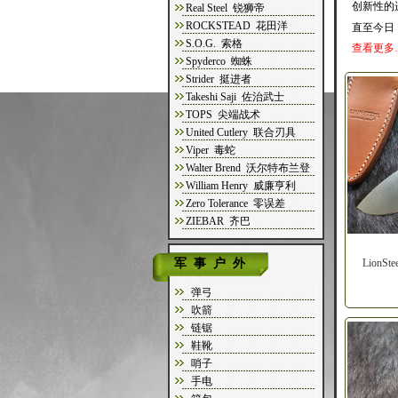
创新性的
Real Steel 锐狮帝
ROCKSTEAD 花田洋
直至今日
S.O.G. 索格
查看更多
Spyderco 蜘蛛
Strider 挺进者
Takeshi Saji 佐治武士
TOPS 尖端战术
United Cutlery 联合刃具
Viper 毒蛇
Walter Brend 沃尔特布兰登
William Henry 威廉亨利
Zero Tolerance 零误差
ZIEBAR 齐巴
军事户外
Lion
弹弓
吹箭
链锯
鞋靴
哨子
手电