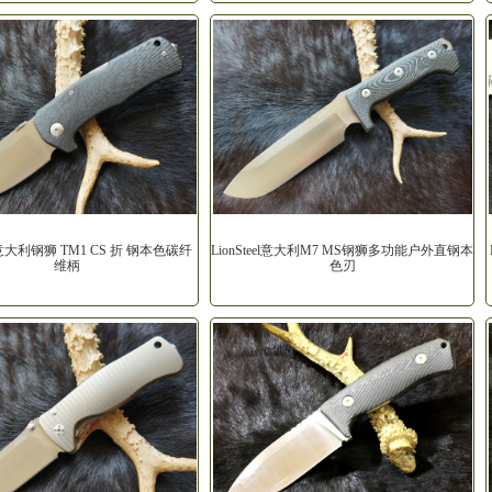
eel意大利钢狮 TM1 CS 折 钢本色碳纤
LionSteel意大利M7 MS钢狮多功能户外直钢本
维柄
色刃