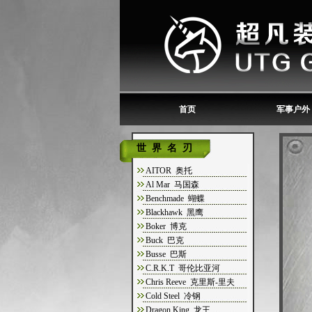
首页
军事户外
世界名刃
AITOR 奥托
Al Mar 马国森
Benchmade 蝴蝶
Blackhawk 黑鹰
Boker 博克
Buck 巴克
Busse 巴斯
C.R.K.T 哥伦比亚河
Chris Reeve 克里斯-里夫
Cold Steel 冷钢
Dragon King 龙王