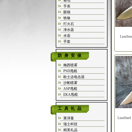
箱包
手表
眼镜
铁锹
打火石
净水器
水壶
LionS
手套
防身安保
梅西喷雾
PSD甩棍
欧士达电击器
沙豹喷雾
ASP甩棍
EKA甩棍
工具礼品
LionSt
莱泽曼
瑞士科技
精美礼品