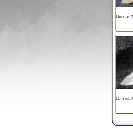
LionSte
LionSte